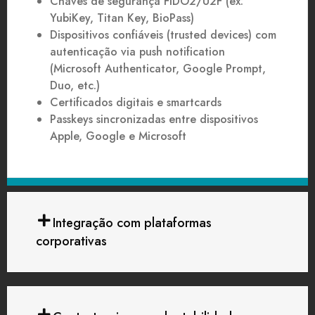
Chaves de segurança FIDO2/U2F
(
ex
:
YubiKey
, Titan Key,
BioPass
)
Dispositivos confiáveis (
trusted
devices)
com
autenticação via
push
notification
(Microsoft
Authenticator
, Google Prompt,
Duo, etc.
)
Certificados digitais e
smartcards
Passkeys
sincronizadas entre dispositivos
Apple, Google e Microsoft
Integração com plataformas
corporativas