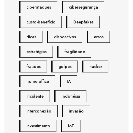
ciberataques
cibersegurança
custo-benefício
Deepfakes
dicas
dispositivos
erros
estratégias
fragilidade
fraudes
golpes
hacker
home office
IA
incidente
Indonésia
interconexão
invasão
investimento
IoT