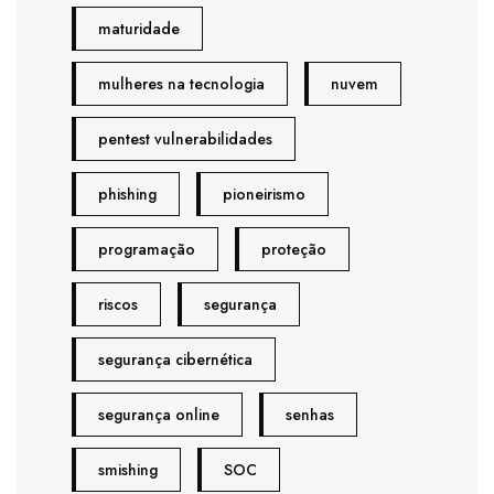
maturidade
mulheres na tecnologia
nuvem
pentest vulnerabilidades
phishing
pioneirismo
programação
proteção
riscos
segurança
segurança cibernética
segurança online
senhas
smishing
SOC