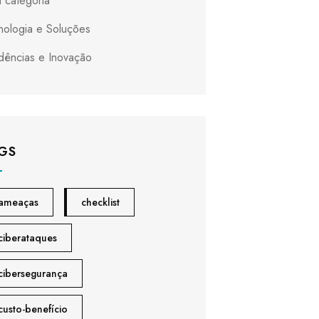
 categoria
nologia e Soluções
dências e Inovação
GS
ameaças
checklist
ciberataques
cibersegurança
custo-benefício