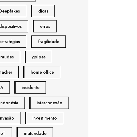
Deepfakes
dicas
dispositivos
erros
estratégias
fragilidade
fraudes
golpes
hacker
home office
IA
incidente
Indonésia
interconexão
invasão
investimento
IoT
maturidade