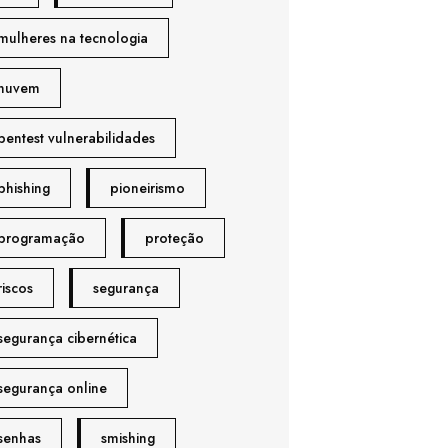
mulheres na tecnologia
nuvem
pentest vulnerabilidades
phishing
pioneirismo
programação
proteção
riscos
segurança
segurança cibernética
segurança online
senhas
smishing