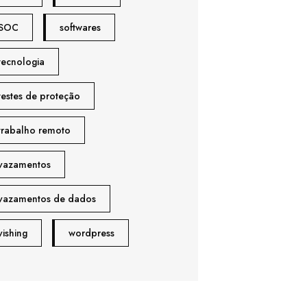
SOC
softwares
tecnologia
testes de proteção
trabalho remoto
vazamentos
vazamentos de dados
vishing
wordpress