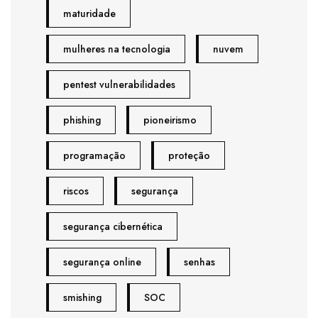
maturidade
mulheres na tecnologia
nuvem
pentest vulnerabilidades
phishing
pioneirismo
programação
proteção
riscos
segurança
segurança cibernética
segurança online
senhas
smishing
SOC