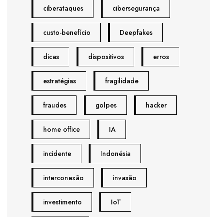
ciberataques
cibersegurança
custo-benefício
Deepfakes
dicas
dispositivos
erros
estratégias
fragilidade
fraudes
golpes
hacker
home office
IA
incidente
Indonésia
interconexão
invasão
investimento
IoT