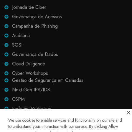
Jornada de Ciber
Governança de Acessos
Campanha de Phishing
Auditoria
SGSI
Governança de Dados
Cloud Dilligence
Cyber Workshops
Gestão de Segurança em Camadas
Next Gen IPS/IDS
CSPM
Endpoint Protection
Email Protection
We use cookies to enable services and functionality on our site and
to understand your interaction with our service. By clicking Allow
Proxy