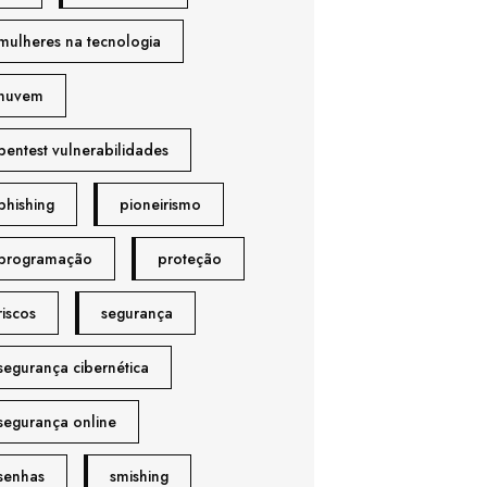
mulheres na tecnologia
nuvem
pentest vulnerabilidades
phishing
pioneirismo
programação
proteção
riscos
segurança
segurança cibernética
segurança online
senhas
smishing