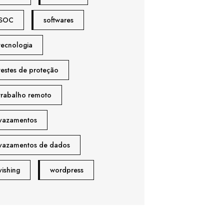
SOC
softwares
tecnologia
testes de proteção
trabalho remoto
vazamentos
vazamentos de dados
vishing
wordpress