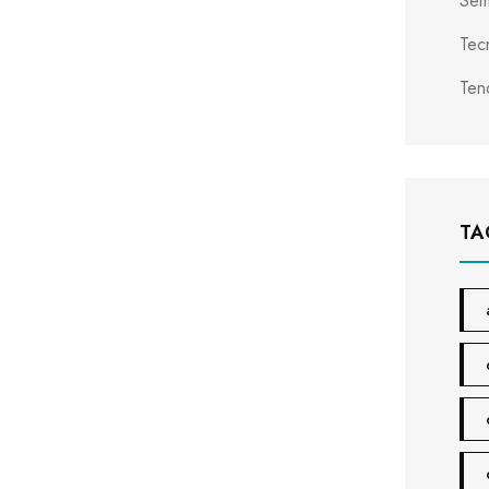
Sem
Tec
Ten
TA