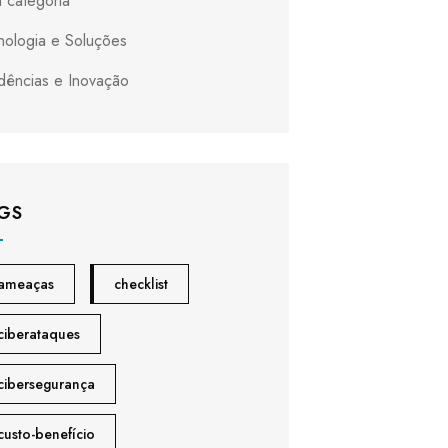
 categoria
nologia e Soluções
dências e Inovação
GS
ameaças
checklist
ciberataques
cibersegurança
custo-benefício