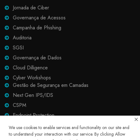
Jornada de Ciber
Governança de Acessos
Campanha de Phishing
Auditoria
SGSI
Governança de Dados
Cloud Dilligence
Cyber Workshops
Gestão de Segurança em Camadas
Next Gen IPS/IDS
CSPM
Endpoint Protection
Email Protection
We use cookies to enable services and functionality on our site and
to understand your interaction with our service. By clicking Allow
Proxy