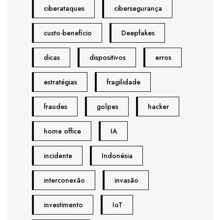
ciberataques
cibersegurança
custo-benefício
Deepfakes
dicas
dispositivos
erros
estratégias
fragilidade
fraudes
golpes
hacker
home office
IA
incidente
Indonésia
interconexão
invasão
investimento
IoT