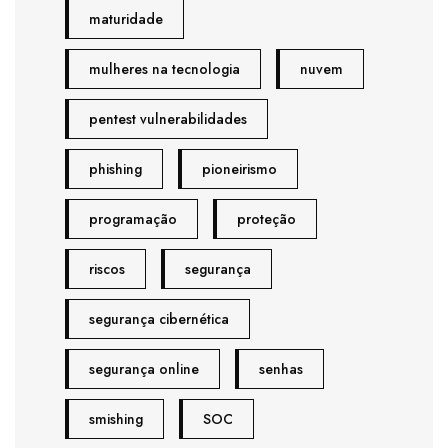
maturidade
mulheres na tecnologia
nuvem
pentest vulnerabilidades
phishing
pioneirismo
programação
proteção
riscos
segurança
segurança cibernética
segurança online
senhas
smishing
SOC